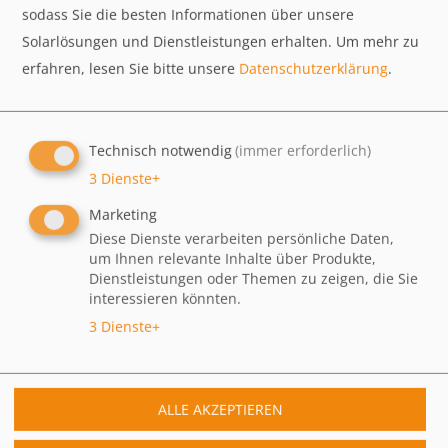
sodass Sie die besten Informationen über unsere
Solarlösungen und Dienstleistungen erhalten.
Um mehr zu
erfahren, lesen Sie bitte unsere
Datenschutzerklärung
.
Technisch notwendig
(immer erforderlich)
3
Dienste
+
Marketing
Diese Dienste verarbeiten persönliche Daten,
um Ihnen relevante Inhalte über Produkte,
AMRIT wird 30 – Feiern Sie mit uns!
Dienstleistungen oder Themen zu zeigen, die Sie
interessieren könnten.
30 Jahre AMRIT – das möchten wir gemeinsam mit
3
Dienste
+
Ihnen feiern!
Am 16.08.2026 erwartet Sie ab 16:00 Uhr in jedem
AMRIT Restaurant ein besonderes
Jubiläumsprogramm mit Live-DJ, Musik,
ALLE AKZEPTIEREN
kulinarischen Überraschungen und vielen weiteren