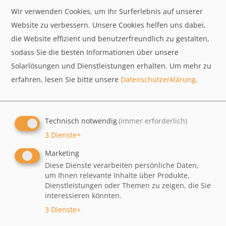
Wir verwenden Cookies, um Ihr Surferlebnis auf unserer
Website zu verbessern. Unsere Cookies helfen uns dabei,
die Website effizient und benutzerfreundlich zu gestalten,
sodass Sie die besten Informationen über unsere
Solarlösungen und Dienstleistungen erhalten.
Um mehr zu
erfahren, lesen Sie bitte unsere
Datenschutzerklärung
.
Technisch notwendig
(immer erforderlich)
3
Dienste
+
Marketing
Diese Dienste verarbeiten persönliche Daten,
um Ihnen relevante Inhalte über Produkte,
AMRIT wird 30 – Feiern Sie mit uns!
Dienstleistungen oder Themen zu zeigen, die Sie
interessieren könnten.
30 Jahre AMRIT – das möchten wir gemeinsam mit
3
Dienste
+
Ihnen feiern!