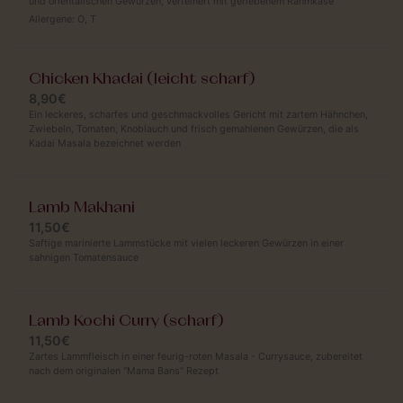
und orientalischen Gewürzen, verfeinert mit geriebenem Rahmkäse
Allergene:
O
,
T
Chicken Khadai (leicht scharf)
8,90€
Ein leckeres, scharfes und geschmackvolles Gericht mit zartem Hähnchen,
Zwiebeln, Tomaten, Knoblauch und frisch gemahlenen Gewürzen, die als
Kadai Masala bezeichnet werden
Lamb Makhani
11,50€
Saftige marinierte Lammstücke mit vielen leckeren Gewürzen in einer
sahnigen Tomatensauce
Lamb Kochi Curry (scharf)
11,50€
Zartes Lammfleisch in einer feurig-roten Masala - Currysauce, zubereitet
nach dem originalen "Mama Bans" Rezept