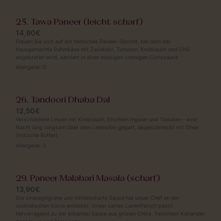
25. Tawa Paneer (leicht scharf)
14,90€
Freuen Sie sich auf ein festliches Paneer-Gericht, bei dem der
hausgemachte Rahmkäse mit Zwiebeln, Tomaten, Knoblauch und Chili
angebraten wird, serviert in einer nussigen cremigen Currysauce
Allergene:
O
26. Tandoori Dhaba Dal
12,50€
Verschiedene Linsen mit Knoblauch, frischem Ingwer und Tomaten – eine
Nacht lang langsam über dem Lehmofen gegart, abgeschmeckt mit Ghee
(Indische Butter)
Allergene:
O
29. Paneer Malabari Masala (scharf)
13,90€
Die smaragdgrüne und mittelscharfe Sauce hat unser Chef an der
südindischen Küste entdeckt. Unser zartes Lammfleisch passt
hervorragend zu der pikanten Sauce aus grünen Chilis, freischem Koriander,