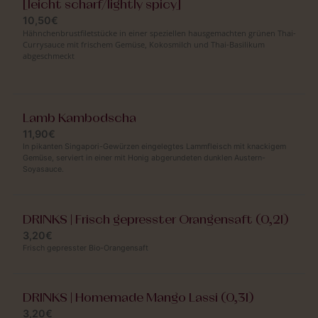
[leicht scharf/lightly spicy]
10,50€
Hähnchenbrustfiletstücke in einer speziellen hausgemachten grünen Thai-
Currysauce mit frischem Gemüse, Kokosmilch und Thai-Basilikum
abgeschmeckt
Lamb Kambodscha
11,90€
In pikanten Singapori-Gewürzen eingelegtes Lammfleisch mit knackigem
Gemüse, serviert in einer mit Honig abgerundeten dunklen Austern-
Soyasauce.
DRINKS | Frisch gepresster Orangensaft (0,2l)
3,20€
Frisch gepresster Bio-Orangensaft
DRINKS | Homemade Mango Lassi (0,3l)
3,20€