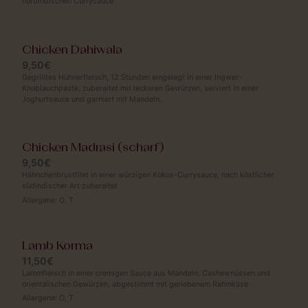
nordindischen Currysauce
Chicken Dahiwala
9,50€
Gegrilltes Hühnerfleisch, 12 Stunden eingelegt in einer Ingwer-
Knoblauchpaste, zubereitet mit leckeren Gewürzen, serviert in einer
Joghurtsauce und garniert mit Mandeln.
Chicken Madrasi (scharf)
9,50€
Hähnchenbrustfilet in einer würzigen Kokos-Currysauce, nach köstlicher
südindischer Art zubereitet
Allergene:
O
,
T
Lamb Korma
11,50€
Lammfleisch in einer cremigen Sauce aus Mandeln, Cashewnüssen und
orientalischen Gewürzen, abgestimmt mit geriebenem Rahmkäse
Allergene:
O
,
T