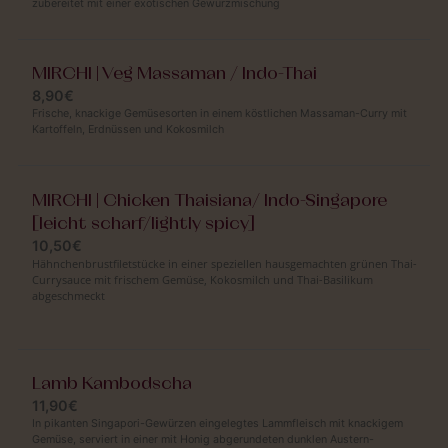
zubereitet mit einer exotischen Gewürzmischung
MIRCHI | Veg Massaman / Indo-Thai
8,90€
Frische, knackige Gemüsesorten in einem köstlichen Massaman-Curry mit
Kartoffeln, Erdnüssen und Kokosmilch
MIRCHI | Chicken Thaisiana/ Indo-Singapore
[leicht scharf/lightly spicy]
10,50€
Hähnchenbrustfiletstücke in einer speziellen hausgemachten grünen Thai-
Currysauce mit frischem Gemüse, Kokosmilch und Thai-Basilikum
abgeschmeckt
Lamb Kambodscha
11,90€
In pikanten Singapori-Gewürzen eingelegtes Lammfleisch mit knackigem
Gemüse, serviert in einer mit Honig abgerundeten dunklen Austern-