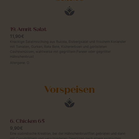
19. Amrit Salat
11,90€
Knackige Salatmischung aus Rucola, Eisbergsalat und frischem Koriander
mit Tomaten, Gurken, Rote Bete, Kichererbsen und gerösteten
Cashewnüssen, wahlweise mit gegrilltem Paneer oder gegrillter
Hähnchenbrust
Allergene:
O
Vorspeisen
6. Chicken 65
9,90€
Eine südindische Kreation, bei der Hähnchenbrustfilet gebraten und dann
mit Curryblättern und verschiedenen Gewürzen nach einem exotischen