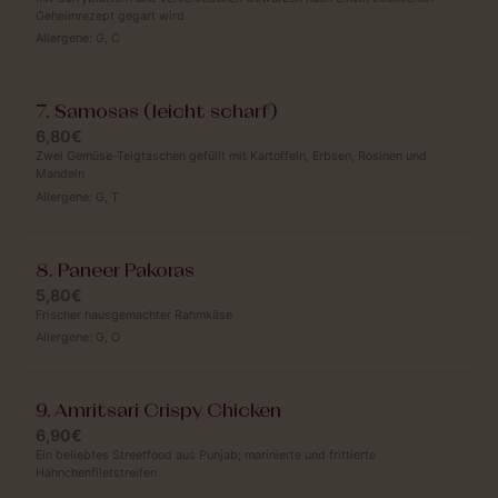
Geheimrezept gegart wird
Allergene:
G
,
C
7. Samosas (leicht scharf)
6,80€
Zwei Gemüse-Teigtaschen gefüllt mit Kartoffeln, Erbsen, Rosinen und
Mandeln
Allergene:
G
,
T
8. Paneer Pakoras
5,80€
Frischer hausgemachter Rahmkäse
Allergene:
G
,
O
9. Amritsari Crispy Chicken
6,90€
Ein beliebtes Streetfood aus Punjab; marinierte und frittierte
Hähnchenfiletstreifen