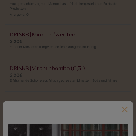
Hausgemachter Joghurt-Mango-Lassi frisch hergestellt aus Fairtrade
Produkten
Allergene:
O
DRINKS | Minz - Ingwer Tee
3,20€
Frischer Minztee mit Ingwerstreifen, Orangen und Honig
DRINKS | Vitaminbombe (0,3l)
3,20€
Erfrischende Schorle aus frisch gepressten Limetten, Soda und Minze
Donnerstag
Jeden Donnerstag 11:30 Uhr - 14:00 Uhr