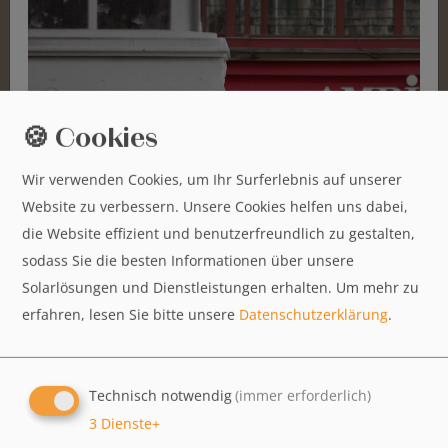
Amritsari Chole (leicht scharf)
8,90€
Kichererbsen gegart in einer nordindischen Sauce mit einer speziellen
Gewürzmischung aus Amritsar
🍪 Cookies
Angoori Kofte
Wir verwenden Cookies, um Ihr Surferlebnis auf unserer
8,90€
Website zu verbessern. Unsere Cookies helfen uns dabei,
Köstliche kleine Bällchen aus einer leckeren Mischung aus Käse und
die Website effizient und benutzerfreundlich zu gestalten,
Kartoffeln in einer nussigen und cremigen Sauce
sodass Sie die besten Informationen über unsere
Solarlösungen und Dienstleistungen erhalten.
Um mehr zu
Chicken Curry
erfahren, lesen Sie bitte unsere
Datenschutzerklärung
.
9,50€
Hähnchenbrustfilet in einer typischen Curry- sauce, nach nordindischer Art
zubereitet
Technisch notwendig
(immer erforderlich)
3
Dienste
+
Goan Chicken Masala (leicht scharf)