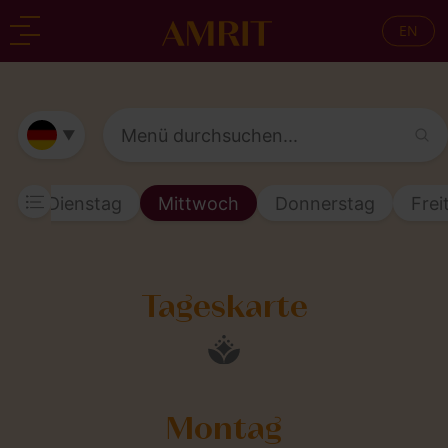
EN
zurück
zurück
▼
g
Dienstag
Mittwoch
Donnerstag
Frei
Tageskarte
Montag