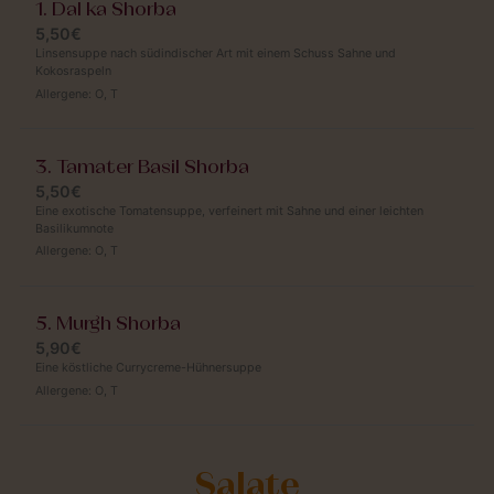
1. Dal ka Shorba
5,50€
Linsensuppe nach südindischer Art mit einem Schuss Sahne und
Kokosraspeln
Allergene:
O
,
T
3. Tamater Basil Shorba
5,50€
Eine exotische Tomatensuppe, verfeinert mit Sahne und einer leichten
Basilikumnote
Allergene:
O
,
T
5. Murgh Shorba
5,90€
Eine köstliche Currycreme-Hühnersuppe
Allergene:
O
,
T
Salate