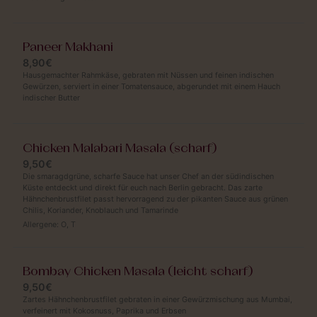
Paneer Makhani
8,90€
Hausgemachter Rahmkäse, gebraten mit Nüssen und feinen indischen
Gewürzen, serviert in einer Tomatensauce, abgerundet mit einem Hauch
indischer Butter
Chicken Malabari Masala (scharf)
9,50€
Die smaragdgrüne, scharfe Sauce hat unser Chef an der südindischen
Küste entdeckt und direkt für euch nach Berlin gebracht. Das zarte
Hähnchenbrustfilet passt hervorragend zu der pikanten Sauce aus grünen
Chilis, Koriander, Knoblauch und Tamarinde
Allergene:
O
,
T
Bombay Chicken Masala (leicht scharf)
9,50€
Zartes Hähnchenbrustfilet gebraten in einer Gewürzmischung aus Mumbai,
verfeinert mit Kokosnuss, Paprika und Erbsen