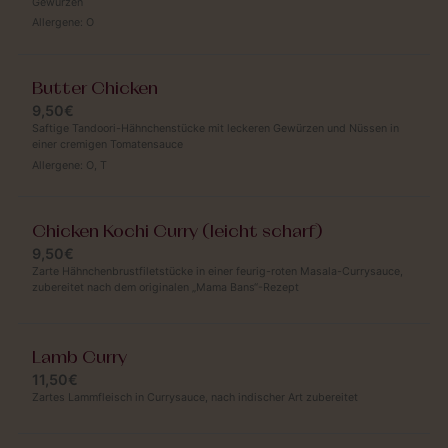
Gewürzen
Allergene:
O
Butter Chicken
9,50€
Saftige Tandoori-Hähnchenstücke mit leckeren Gewürzen und Nüssen in
einer cremigen Tomatensauce
Allergene:
O
,
T
Chicken Kochi Curry (leicht scharf)
9,50€
Zarte Hähnchenbrustfiletstücke in einer feurig-roten Masala-Currysauce,
zubereitet nach dem originalen „Mama Bans“-Rezept
Lamb Curry
11,50€
Zartes Lammfleisch in Currysauce, nach indischer Art zubereitet