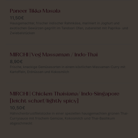
Paneer Tikka Masala
11,50€
Hausgemachter, frischer indischer Rahmkäse, mariniert in Joghurt und
exotischen Gewürzen gegrillt im Tandoori Ofen, zubereitet mit Paprika- und
Zwiebelstücken
MIRCHI | Veg Massaman / Indo-Thai
8,90€
Frische, knackige Gemüsesorten in einem köstlichen Massaman-Curry mit
Kartoffeln, Erdnüssen und Kokosmilch
MIRCHI | Chicken Thaisiana/ Indo-Singapore
[leicht scharf/lightly spicy]
10,50€
Hähnchenbrustfiletstücke in einer speziellen hausgemachten grünen Thai-
Currysauce mit frischem Gemüse, Kokosmilch und Thai-Basilikum
abgeschmeckt