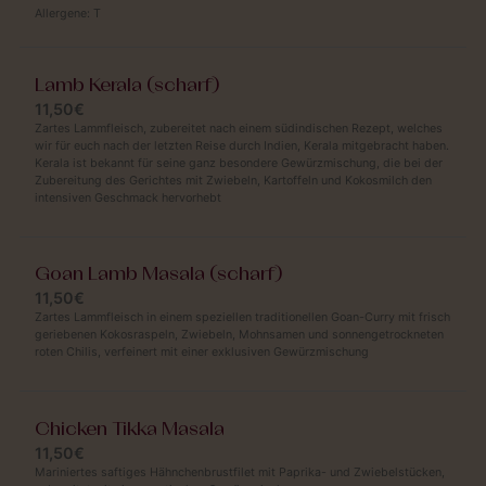
Allergene:
T
Lamb Kerala (scharf)
11,50€
Zartes Lammfleisch, zubereitet nach einem südindischen Rezept, welches
wir für euch nach der letzten Reise durch Indien, Kerala mitgebracht haben.
Kerala ist bekannt für seine ganz besondere Gewürzmischung, die bei der
Zubereitung des Gerichtes mit Zwiebeln, Kartoffeln und Kokosmilch den
intensiven Geschmack hervorhebt
Goan Lamb Masala (scharf)
11,50€
Zartes Lammfleisch in einem speziellen traditionellen Goan-Curry mit frisch
geriebenen Kokosraspeln, Zwiebeln, Mohnsamen und sonnengetrockneten
roten Chilis, verfeinert mit einer exklusiven Gewürzmischung
Chicken Tikka Masala
11,50€
Mariniertes saftiges Hähnchenbrustfilet mit Paprika- und Zwiebelstücken,