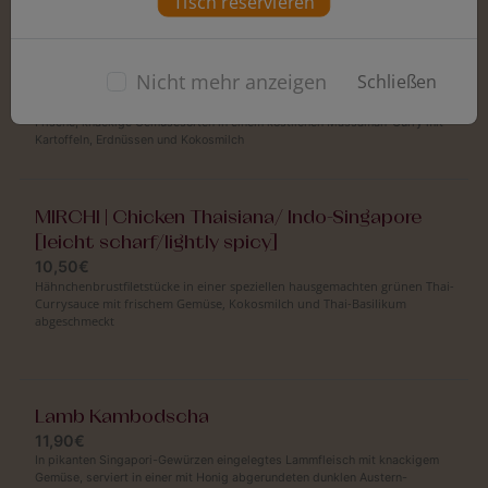
Tisch reservieren
Zwiebelstücken
MIRCHI | Veg Massaman / Indo-Thai
Nicht mehr anzeigen
Schließen
8,90€
Frische, knackige Gemüsesorten in einem köstlichen Massaman-Curry mit
Kartoffeln, Erdnüssen und Kokosmilch
MIRCHI | Chicken Thaisiana/ Indo-Singapore
[leicht scharf/lightly spicy]
10,50€
Hähnchenbrustfiletstücke in einer speziellen hausgemachten grünen Thai-
Currysauce mit frischem Gemüse, Kokosmilch und Thai-Basilikum
abgeschmeckt
Lamb Kambodscha
11,90€
In pikanten Singapori-Gewürzen eingelegtes Lammfleisch mit knackigem
Gemüse, serviert in einer mit Honig abgerundeten dunklen Austern-