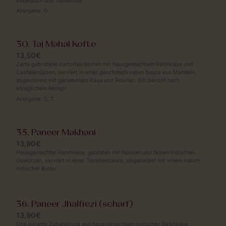
Knoblauch und Tamarinde
Allergene:
O
30. Taj Mahal Kofte
13,50€
Zarte gebratene Kartoffelröllchen mit hausgemachtem Rahmkäse und
Cashewnüssen, serviert in einer geschmackvollen Sauce aus Mandeln,
abgestimmt mit geriebenem Käse und Rosinen. Ein Gericht nach
königlichem Rezept
Allergene:
O
,
T
35. Paneer Makhani
13,90€
Hausgemachter Rahmkäse, gebraten mit Nüssen und feinen indischen
Gewürzen, serviert in einer Tomatensauce, abgerundet mit einem Hauch
indischer Butter
36. Paneer Jhalfrezi (scharf)
13,90€
Eine pikante Zubereitung aus hausgemachtem indischen Rahmkäse,