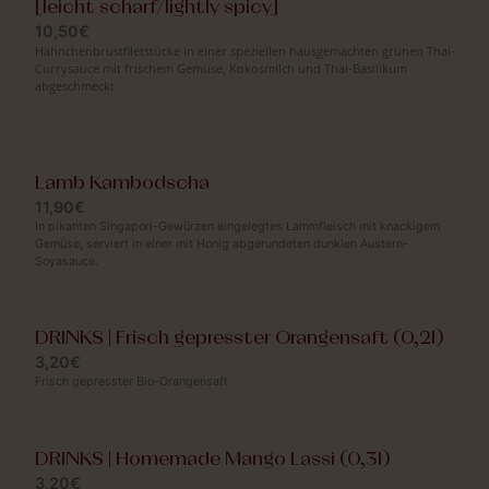
[leicht scharf/lightly spicy]
10,50€
Hähnchenbrustfiletstücke in einer speziellen hausgemachten grünen Thai-
Currysauce mit frischem Gemüse, Kokosmilch und Thai-Basilikum
abgeschmeckt
Lamb Kambodscha
11,90€
In pikanten Singapori-Gewürzen eingelegtes Lammfleisch mit knackigem
Gemüse, serviert in einer mit Honig abgerundeten dunklen Austern-
Soyasauce.
DRINKS | Frisch gepresster Orangensaft (0,2l)
3,20€
Frisch gepresster Bio-Orangensaft
DRINKS | Homemade Mango Lassi (0,3l)
3,20€