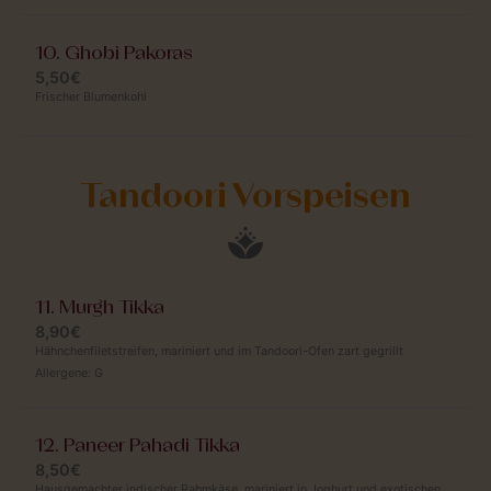
10. Ghobi Pakoras
5,50€
Frischer Blumenkohl
Tandoori Vorspeisen
11. Murgh Tikka
8,90€
Hähnchenfiletstreifen, mariniert und im Tandoori-Ofen zart gegrillt
Allergene:
G
12. Paneer Pahadi Tikka
8,50€
Hausgemachter indischer Rahmkäse, mariniert in Joghurt und exotischen