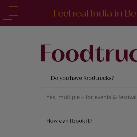
Feel real India in Ber
Back
Back
Foodtruc
Do you have foodtrucks?
Yes, multiple – for events & festival
How can I book it?