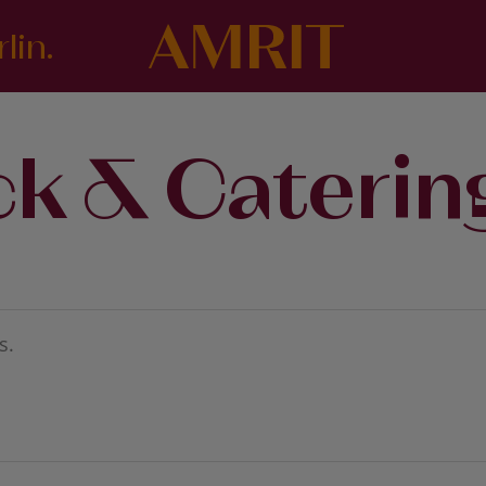
lin.
k & Caterin
s.