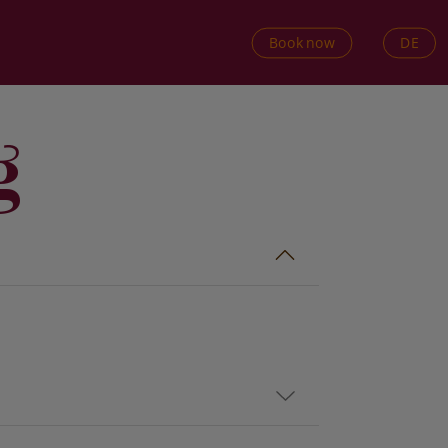
DE
Book now
g