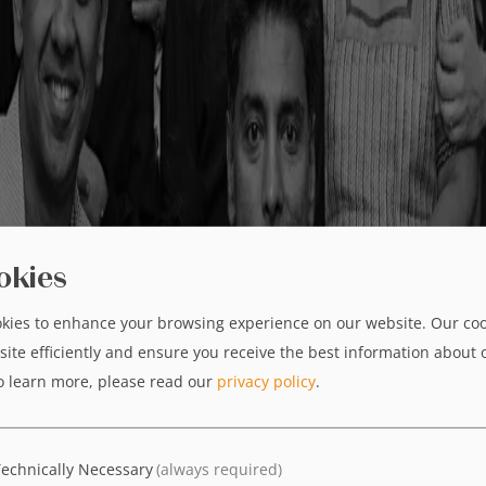
okies
kies to enhance your browsing experience on our website. Our coo
site efficiently and ensure you receive the best information about 
o learn more, please read our
privacy policy
.
AMRIT wird 30 – Feiern Sie mit
uns!
echnically Necessary
(always required)