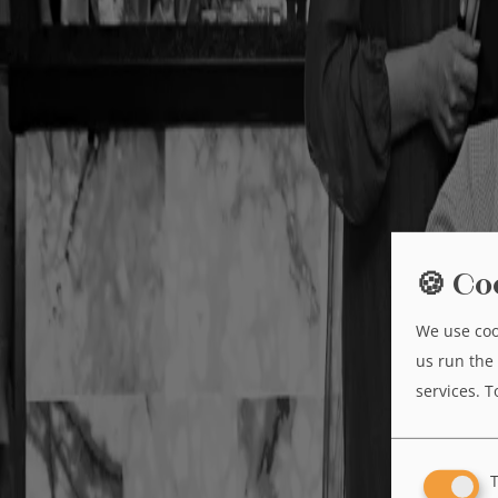
🍪 Co
We use coo
us run the 
services.
T
T