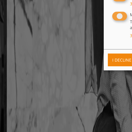
T
a
I DECLINE