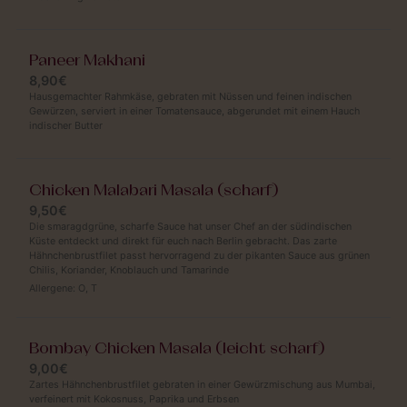
Paneer Makhani
8,90€
Hausgemachter Rahmkäse, gebraten mit Nüssen und feinen indischen
Gewürzen, serviert in einer Tomatensauce, abgerundet mit einem Hauch
indischer Butter
Chicken Malabari Masala (scharf)
9,50€
Die smaragdgrüne, scharfe Sauce hat unser Chef an der südindischen
Küste entdeckt und direkt für euch nach Berlin gebracht. Das zarte
Hähnchenbrustfilet passt hervorragend zu der pikanten Sauce aus grünen
Chilis, Koriander, Knoblauch und Tamarinde
Allergene:
O
,
T
Bombay Chicken Masala (leicht scharf)
9,00€
Zartes Hähnchenbrustfilet gebraten in einer Gewürzmischung aus Mumbai,
verfeinert mit Kokosnuss, Paprika und Erbsen