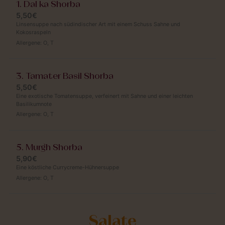
1. Dal ka Shorba
5,50€
Linsensuppe nach südindischer Art mit einem Schuss Sahne und
Kokosraspeln
Allergene:
O
,
T
3. Tamater Basil Shorba
5,50€
Eine exotische Tomatensuppe, verfeinert mit Sahne und einer leichten
Basilikumnote
Allergene:
O
,
T
5. Murgh Shorba
5,90€
Eine köstliche Currycreme-Hühnersuppe
Allergene:
O
,
T
Salate