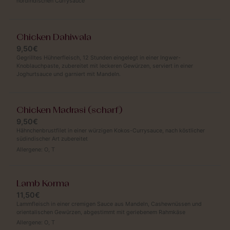
nordindischen Currysauce
Chicken Dahiwala
9,50€
Gegrilltes Hühnerfleisch, 12 Stunden eingelegt in einer Ingwer-
Knoblauchpaste, zubereitet mit leckeren Gewürzen, serviert in einer
Joghurtsauce und garniert mit Mandeln.
Chicken Madrasi (scharf)
9,50€
Hähnchenbrustfilet in einer würzigen Kokos-Currysauce, nach köstlicher
südindischer Art zubereitet
Allergene:
O
,
T
Lamb Korma
11,50€
Lammfleisch in einer cremigen Sauce aus Mandeln, Cashewnüssen und
orientalischen Gewürzen, abgestimmt mit geriebenem Rahmkäse
Allergene:
O
,
T