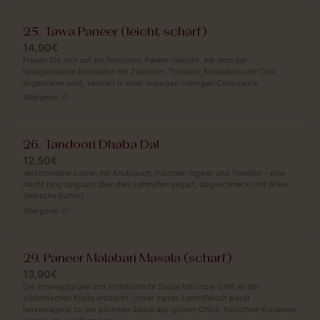
25. Tawa Paneer (leicht scharf)
14,90€
Freuen Sie sich auf ein festliches Paneer-Gericht, bei dem der
hausgemachte Rahmkäse mit Zwiebeln, Tomaten, Knoblauch und Chili
angebraten wird, serviert in einer nussigen cremigen Currysauce
Allergene:
O
26. Tandoori Dhaba Dal
12,50€
Verschiedene Linsen mit Knoblauch, frischem Ingwer und Tomaten – eine
Nacht lang langsam über dem Lehmofen gegart, abgeschmeckt mit Ghee
(Indische Butter)
Allergene:
O
29. Paneer Malabari Masala (scharf)
13,90€
Die smaragdgrüne und mittelscharfe Sauce hat unser Chef an der
südindischen Küste entdeckt. Unser zartes Lammfleisch passt
hervorragend zu der pikanten Sauce aus grünen Chilis, freischem Koriander,