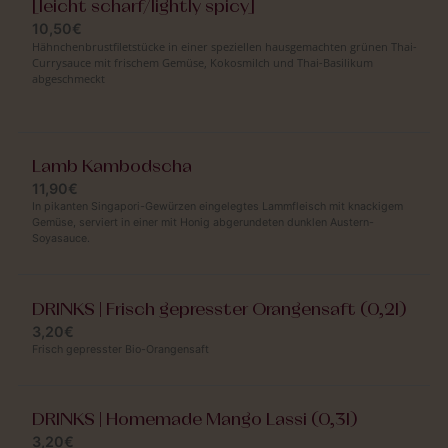
[leicht scharf/lightly spicy]
10,50€
Hähnchenbrustfiletstücke in einer speziellen hausgemachten grünen Thai-
Currysauce mit frischem Gemüse, Kokosmilch und Thai-Basilikum
abgeschmeckt
Lamb Kambodscha
11,90€
In pikanten Singapori-Gewürzen eingelegtes Lammfleisch mit knackigem
Gemüse, serviert in einer mit Honig abgerundeten dunklen Austern-
Soyasauce.
DRINKS | Frisch gepresster Orangensaft (0,2l)
3,20€
Frisch gepresster Bio-Orangensaft
DRINKS | Homemade Mango Lassi (0,3l)
3,20€