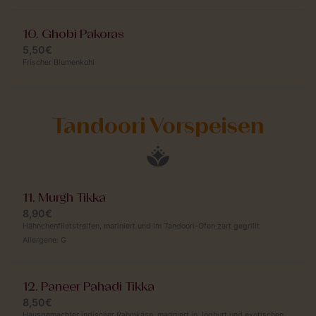
10. Ghobi Pakoras
5,50€
Frischer Blumenkohl
Tandoori Vorspeisen
11. Murgh Tikka
8,90€
Hähnchenfiletstreifen, mariniert und im Tandoori-Ofen zart gegrillt
Allergene:
G
12. Paneer Pahadi Tikka
8,50€
Hausgemachter indischer Rahmkäse, mariniert in Joghurt und exotischen