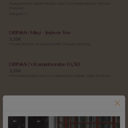
Hausgemachter Joghurt-Mango-Lassi frisch hergestellt aus Fairtrade
Produkten
Allergene:
O
DRINKS | Minz - Ingwer Tee
3,20€
Frischer Minztee mit Ingwerstreifen, Orangen und Honig
DRINKS | Vitaminbombe (0,3l)
3,20€
Erfrischende Schorle aus frisch gepressten Limetten, Soda und Minze
Donnerstag
Jeden Donnerstag 11:30 Uhr - 14:00 Uhr