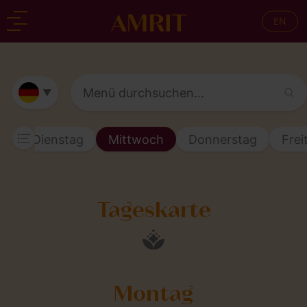
EN
zurück
zurück
▼
g
Dienstag
Mittwoch
Donnerstag
Frei
Tageskarte
Montag