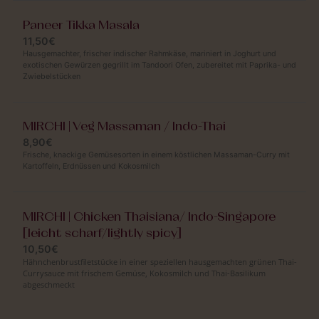
Paneer Tikka Masala
11,50€
Hausgemachter, frischer indischer Rahmkäse, mariniert in Joghurt und
exotischen Gewürzen gegrillt im Tandoori Ofen, zubereitet mit Paprika- und
Zwiebelstücken
MIRCHI | Veg Massaman / Indo-Thai
8,90€
Frische, knackige Gemüsesorten in einem köstlichen Massaman-Curry mit
Kartoffeln, Erdnüssen und Kokosmilch
MIRCHI | Chicken Thaisiana/ Indo-Singapore
[leicht scharf/lightly spicy]
10,50€
Hähnchenbrustfiletstücke in einer speziellen hausgemachten grünen Thai-
Currysauce mit frischem Gemüse, Kokosmilch und Thai-Basilikum
abgeschmeckt