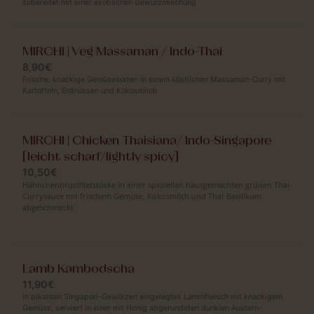
zubereitet mit einer exotischen Gewürzmischung
MIRCHI | Veg Massaman / Indo-Thai
8,90€
Frische, knackige Gemüsesorten in einem köstlichen Massaman-Curry mit
Kartoffeln, Erdnüssen und Kokosmilch
MIRCHI | Chicken Thaisiana/ Indo-Singapore
[leicht scharf/lightly spicy]
10,50€
Hähnchenbrustfiletstücke in einer speziellen hausgemachten grünen Thai-
Currysauce mit frischem Gemüse, Kokosmilch und Thai-Basilikum
abgeschmeckt
Lamb Kambodscha
11,90€
In pikanten Singapori-Gewürzen eingelegtes Lammfleisch mit knackigem
Gemüse, serviert in einer mit Honig abgerundeten dunklen Austern-