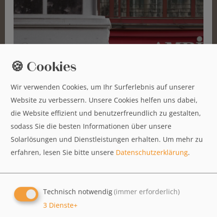
Amritsari Chole (leicht scharf)
8,90€
Kichererbsen gegart in einer nordindischen Sauce mit einer speziellen
Gewürzmischung aus Amritsar
🍪 Cookies
Angoori Kofte
Wir verwenden Cookies, um Ihr Surferlebnis auf unserer
8,90€
Website zu verbessern. Unsere Cookies helfen uns dabei,
Köstliche kleine Bällchen aus einer leckeren Mischung aus Käse und
die Website effizient und benutzerfreundlich zu gestalten,
Kartoffeln in einer nussigen und cremigen Sauce
sodass Sie die besten Informationen über unsere
Solarlösungen und Dienstleistungen erhalten.
Um mehr zu
Chicken Curry
erfahren, lesen Sie bitte unsere
Datenschutzerklärung
.
9,50€
Hähnchenbrustfilet in einer typischen Curry- sauce, nach nordindischer Art
zubereitet
Technisch notwendig
(immer erforderlich)
3
Dienste
+
Goan Chicken Masala (leicht scharf)