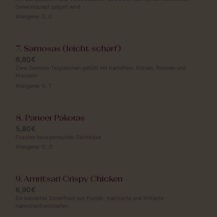
Geheimrezept gegart wird
Allergene:
G
,
C
7. Samosas (leicht scharf)
6,80€
Zwei Gemüse-Teigtaschen gefüllt mit Kartoffeln, Erbsen, Rosinen und
Mandeln
Allergene:
G
,
T
8. Paneer Pakoras
5,80€
Frischer hausgemachter Rahmkäse
Allergene:
G
,
O
9. Amritsari Crispy Chicken
6,90€
Ein beliebtes Streetfood aus Punjab; marinierte und frittierte
Hähnchenfiletstreifen