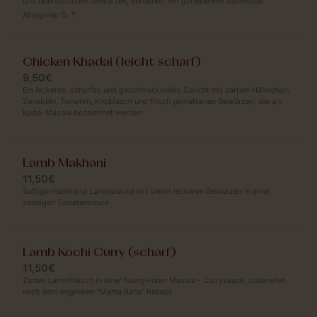
und orientalischen Gewürzen, verfeinert mit geriebenem Rahmkäse
Allergene:
O
,
T
Chicken Khadai (leicht scharf)
9,50€
Ein leckeres, scharfes und geschmackvolles Gericht mit zartem Hähnchen,
Zwiebeln, Tomaten, Knoblauch und frisch gemahlenen Gewürzen, die als
Kadai Masala bezeichnet werden
Lamb Makhani
11,50€
Saftige marinierte Lammstücke mit vielen leckeren Gewürzen in einer
sahnigen Tomatensauce
Lamb Kochi Curry (scharf)
11,50€
Zartes Lammfleisch in einer feurig-roten Masala - Currysauce, zubereitet
nach dem originalen "Mama Bans" Rezept