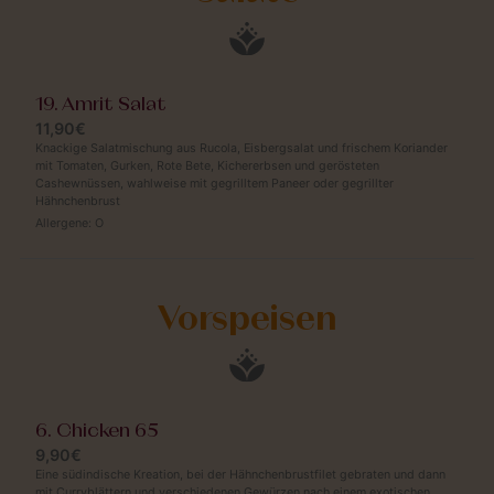
19. Amrit Salat
11,90€
Knackige Salatmischung aus Rucola, Eisbergsalat und frischem Koriander
mit Tomaten, Gurken, Rote Bete, Kichererbsen und gerösteten
Cashewnüssen, wahlweise mit gegrilltem Paneer oder gegrillter
Hähnchenbrust
Allergene:
O
Vorspeisen
6. Chicken 65
9,90€
Eine südindische Kreation, bei der Hähnchenbrustfilet gebraten und dann
mit Curryblättern und verschiedenen Gewürzen nach einem exotischen