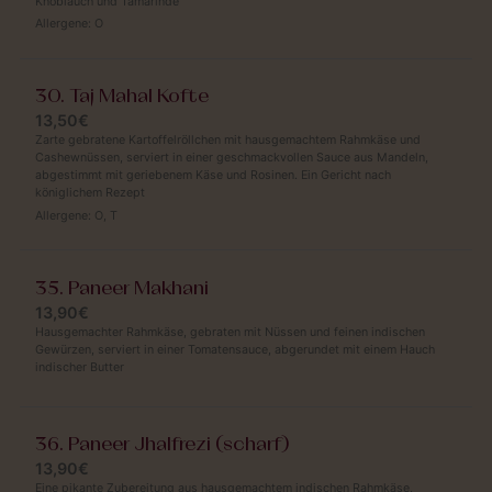
Knoblauch und Tamarinde
Allergene:
O
30. Taj Mahal Kofte
13,50€
Zarte gebratene Kartoffelröllchen mit hausgemachtem Rahmkäse und
Cashewnüssen, serviert in einer geschmackvollen Sauce aus Mandeln,
abgestimmt mit geriebenem Käse und Rosinen. Ein Gericht nach
königlichem Rezept
Allergene:
O
,
T
35. Paneer Makhani
13,90€
Hausgemachter Rahmkäse, gebraten mit Nüssen und feinen indischen
Gewürzen, serviert in einer Tomatensauce, abgerundet mit einem Hauch
indischer Butter
36. Paneer Jhalfrezi (scharf)
13,90€
Eine pikante Zubereitung aus hausgemachtem indischen Rahmkäse,