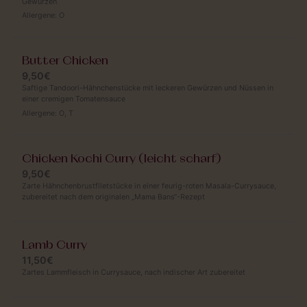
Gewürzen
Allergene:
O
Butter Chicken
9,50€
Saftige Tandoori-Hähnchenstücke mit leckeren Gewürzen und Nüssen in
einer cremigen Tomatensauce
Allergene:
O
,
T
Chicken Kochi Curry (leicht scharf)
9,50€
Zarte Hähnchenbrustfiletstücke in einer feurig-roten Masala-Currysauce,
zubereitet nach dem originalen „Mama Bans“-Rezept
Lamb Curry
11,50€
Zartes Lammfleisch in Currysauce, nach indischer Art zubereitet