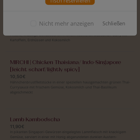
Tisch reservieren
Zwiebelstücken
MIRCHI | Veg Massaman / Indo-Thai
Nicht mehr anzeigen
Schließen
8,90€
Frische, knackige Gemüsesorten in einem köstlichen Massaman-Curry mit
Kartoffeln, Erdnüssen und Kokosmilch
MIRCHI | Chicken Thaisiana/ Indo-Singapore
[leicht scharf/lightly spicy]
10,50€
Hähnchenbrustfiletstücke in einer speziellen hausgemachten grünen Thai-
Currysauce mit frischem Gemüse, Kokosmilch und Thai-Basilikum
abgeschmeckt
Lamb Kambodscha
11,90€
In pikanten Singapori-Gewürzen eingelegtes Lammfleisch mit knackigem
Gemüse, serviert in einer mit Honig abgerundeten dunklen Austern-