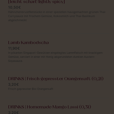
[leicht scharf/lightly spicy]
10,50€
Hähnchenbrustfiletstücke in einer speziellen hausgemachten grünen Thai-
Currysauce mit frischem Gemüse, Kokosmilch und Thai-Basilikum
abgeschmeckt
Lamb Kambodscha
11,90€
In pikanten Singapori-Gewürzen eingelegtes Lammfleisch mit knackigem
Gemüse, serviert in einer mit Honig abgerundeten dunklen Austern-
Soyasauce.
DRINKS | Frisch gepresster Orangensaft (0,2l)
3,20€
Frisch gepresster Bio-Orangensaft
DRINKS | Homemade Mango Lassi (0,3l)
3,20€