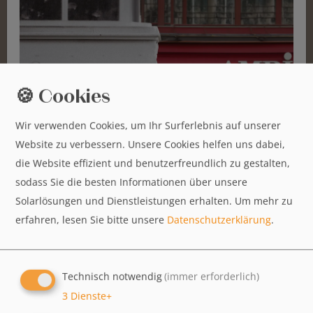
Chicken Curry
8,90€
Kyllingebrystfilet i en typisk karrysauce, tilberedt nordindisk stil
🍪 Cookies
Goan Chicken Masala (leicht scharf)
8,90€
Wir verwenden Cookies, um Ihr Surferlebnis auf unserer
Møre stykker kyllingefilet i en ildrød masala karrysauce, tilberedt "Mama
Bans style".
Website zu verbessern. Unsere Cookies helfen uns dabei,
die Website effizient und benutzerfreundlich zu gestalten,
sodass Sie die besten Informationen über unsere
Palak Gosht (leicht scharf)
10,90€
Solarlösungen und Dienstleistungen erhalten.
Um mehr zu
En vidunderlig kombination af syltet lam, spinat, ingefær, hvidløg og
erfahren, lesen Sie bitte unsere
Datenschutzerklärung
.
specielle indiske krydderier - kogt "Punjabi-stil".
Lamb Madrasi (scharf)
Technisch notwendig
(immer erforderlich)
10,90€
3
Dienste
+
Lam i en krydret kokosnøddekarrysauce, lækker sydindisk stil