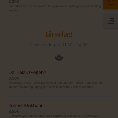
3,20€
Forfriskende spritzer lavet af friskpressede limefrugter, sodavand og
mynte
tirsdag
Hver tirsdag kl. 11.30 - 14.00
Dal Palak (vegan)
8,50€
Forskellige linser – kogt natten over i en tandoori-lerovn – sauteret med
spinat, tomater og løg og raffineret med et frisk hint af ingefær.
Paneer Makhani
8,50€
Hjemmelavet friskost, stegt med nødder og fine indiske krydderier,