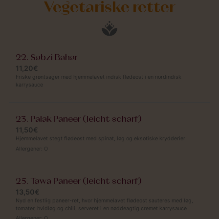
Vegetariske retter
22. Sabzi Bahar
11,20€
Friske grøntsager med hjemmelavet indisk flødeost i en nordindisk
karrysauce
23. Palak Paneer (leicht scharf)
11,50€
Hjemmelavet stegt flødeost med spinat, løg og eksotiske krydderier
Allergener:
O
25. Tawa Paneer (leicht scharf)
13,50€
Nyd en festlig paneer-ret, hvor hjemmelavet flødeost sauteres med løg,
tomater, hvidløg og chili, serveret i en nøddeagtig cremet karrysauce
Allergener:
O