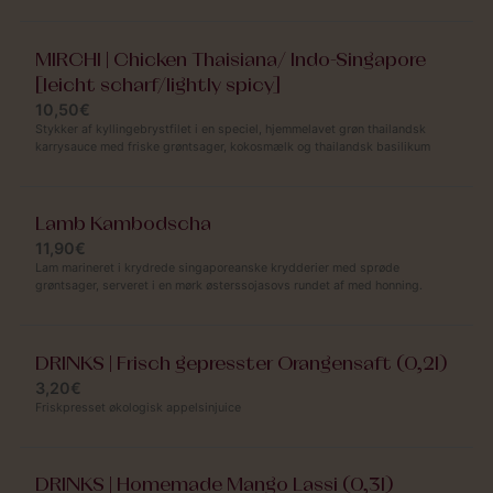
MIRCHI | Chicken Thaisiana/ Indo-Singapore
[leicht scharf/lightly spicy]
10,50€
Stykker af kyllingebrystfilet i en speciel, hjemmelavet grøn thailandsk
karrysauce med friske grøntsager, kokosmælk og thailandsk basilikum
Lamb Kambodscha
11,90€
Lam marineret i krydrede singaporeanske krydderier med sprøde
grøntsager, serveret i en mørk østerssojasovs rundet af med honning.
DRINKS | Frisch gepresster Orangensaft (0,2l)
3,20€
Friskpresset økologisk appelsinjuice
DRINKS | Homemade Mango Lassi (0,3l)