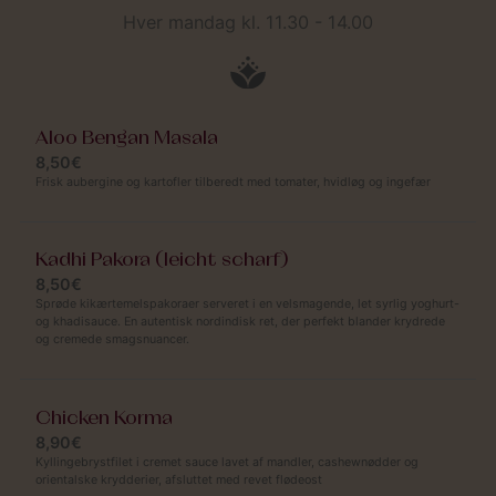
Hver mandag kl. 11.30 - 14.00
Aloo Bengan Masala
8,50€
Frisk aubergine og kartofler tilberedt med tomater, hvidløg og ingefær
Kadhi Pakora (leicht scharf)
8,50€
Sprøde kikærtemelspakoraer serveret i en velsmagende, let syrlig yoghurt-
og khadisauce. En autentisk nordindisk ret, der perfekt blander krydrede
og cremede smagsnuancer.
Chicken Korma
8,90€
Kyllingebrystfilet i cremet sauce lavet af mandler, cashewnødder og
orientalske krydderier, afsluttet med revet flødeost