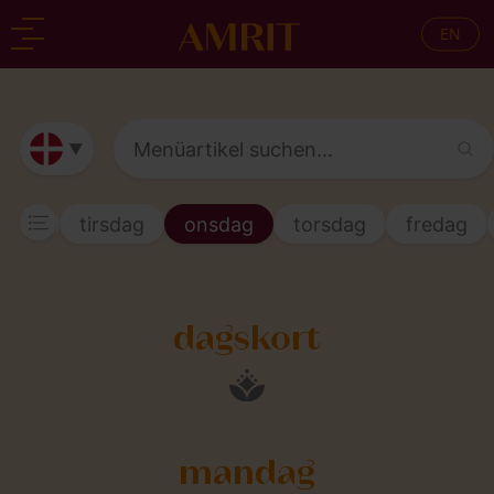
EN
zurück
zurück
▼
ndag
tirsdag
onsdag
torsdag
fredag
dagskort
mandag