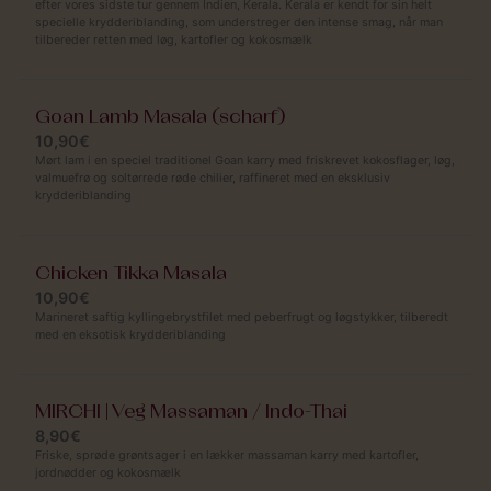
efter vores sidste tur gennem Indien, Kerala. Kerala er kendt for sin helt
specielle krydderiblanding, som understreger den intense smag, når man
tilbereder retten med løg, kartofler og kokosmælk
Goan Lamb Masala (scharf)
10,90€
Mørt lam i en speciel traditionel Goan karry med friskrevet kokosflager, løg,
valmuefrø og soltørrede røde chilier, raffineret med en eksklusiv
krydderiblanding
Chicken Tikka Masala
10,90€
Marineret saftig kyllingebrystfilet med peberfrugt og løgstykker, tilberedt
med en eksotisk krydderiblanding
MIRCHI | Veg Massaman / Indo-Thai
8,90€
Friske, sprøde grøntsager i en lækker massaman karry med kartofler,
jordnødder og kokosmælk