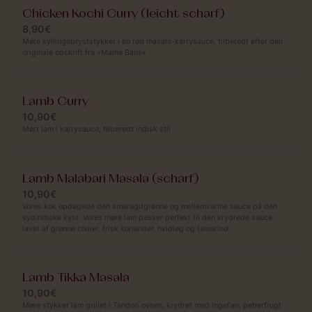
Chicken Kochi Curry (leicht scharf)
8,90€
Møre kyllingebryststykker i en rød masala-karrysauce, tilberedt efter den
originale opskrift fra »Mama Bans«
Lamb Curry
10,90€
Mørt lam i karrysauce, tilberedt indisk stil
Lamb Malabari Masala (scharf)
10,90€
Vores kok opdagede den smaragdgrønne og mellemvarme sauce på den
sydindiske kyst. Vores møre lam passer perfekt til den krydrede sauce
lavet af grønne chilier, frisk koriander, hvidløg og tamarind
Lamb Tikka Masala
10,90€
Møre stykker lam grillet i Tandori ovnen, krydret med ingefær, peberfrugt