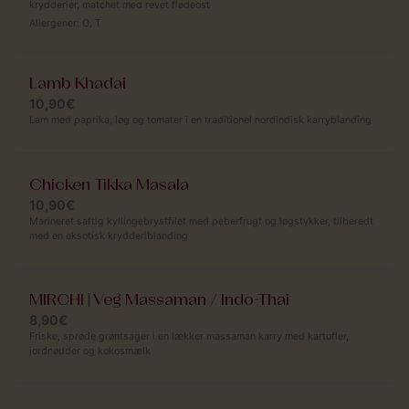
krydderier, matchet med revet flødeost
Allergener:
O
,
T
Lamb Khadai
10,90€
Lam med paprika, løg og tomater i en traditionel nordindisk karryblanding
Chicken Tikka Masala
10,90€
Marineret saftig kyllingebrystfilet med peberfrugt og løgstykker, tilberedt
med en eksotisk krydderiblanding
MIRCHI | Veg Massaman / Indo-Thai
8,90€
Friske, sprøde grøntsager i en lækker massaman karry med kartofler,
jordnødder og kokosmælk