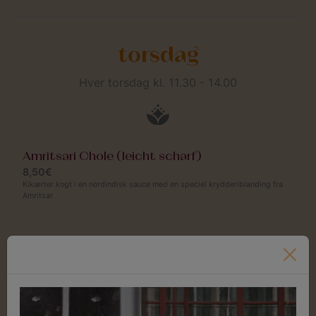
torsdag
Hver torsdag kl. 11.30 - 14.00
Amritsari Chole (leicht scharf)
8,50€
Kikærter kogt i en nordindisk sauce med en speciel krydderiblanding fra
Amritsar
Angoori Kofte
8,50€
Lækre små boller lavet af en lækker blanding af ost og kartofler i en
nøddeagtig og cremet sauce