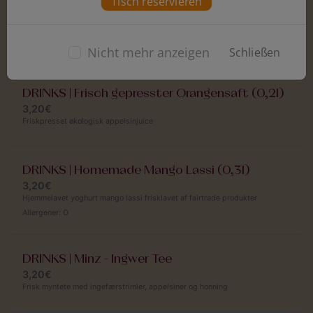
Tisch reservieren
Lamb Kambodscha
11,90€
Lam marineret i krydrede singaporeanske krydderier med sprøde
grøntsager, serveret i en mørk østerssojasovs rundet af med honning.
Nicht mehr anzeigen
Schließen
DRINKS | Frisch gepresster Orangensaft (0,2l)
3,20€
Friskpresset økologisk appelsinjuice
DRINKS | Homemade Mango Lassi (0,3l)
3,20€
Hjemmelavet yoghurt mango lassi frisklavet af fairtrade produkter
Allergener:
O
DRINKS | Minz - Ingwer Tee
3,20€
Frisk myntete med ingefærstrimler, appelsiner og honning