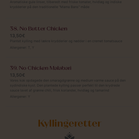
Aromatiske gule linser, tilberedt med friske tomater, hvidløg og indiske
krydderier på den traditionelle "Mama Bans" måde
38. No Butter Chicken
13,50€
Plantet kylling med lækre krydderier og nødder i en cremet tomatsauce
Allergener:
T
,
Y
39. No Chicken Malabari
13,50€
Vores kok opdagede den smaragdgrønne og medium varme sauce på den
sydindiske kyst. Den plantede kylling passer perfekt til den krydrede
sauce lavet af grønne chili, frisk koriander, hvidløg og tamarind
Allergener:
Y
Kyllingeretter