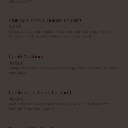
Allergener:
O
,
T
Chicken Khadai (leicht scharf)
8,90€
En lækker, krydret og smagfuld ret lavet med mør kylling, løg, tomater,
hvidløg og friskkværnede krydderier kaldet kadai masala
Lamb Makhani
10,90€
Saftige marinerede lammestykker med mange lækre krydderier i en cremet
tomatsauce
Lamb Kochi Curry (scharf)
10,90€
Mørt lammekød i en stærk rød masala karrysauce, tilberedt efter den
originale "Mama Bans" opskrift