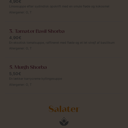
4,90€
Linsesuppe efter sydindisk opskrift med en smule fløde og kokosmel
Allergener:
O
,
T
3. Tamater Basil Shorba
4,90€
En eksotisk tomatsuppe, raffineret med fløde og et let strejf af basilikum
Allergener:
O
,
T
5. Murgh Shorba
5,50€
En lækker karrycreme kyllingesuppe
Allergener:
O
,
T
Salater