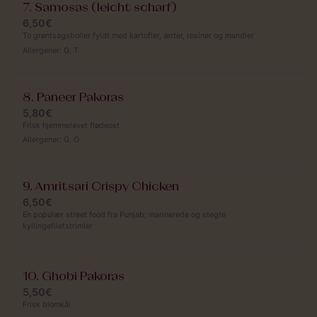
7. Samosas (leicht scharf)
6,50€
To grøntsagsboller fyldt med kartofler, ærter, rosiner og mandler
Allergener:
G
,
T
8. Paneer Pakoras
5,80€
Frisk hjemmelavet flødeost
Allergener:
G
,
O
9. Amritsari Crispy Chicken
6,50€
En populær street food fra Punjab; marinerede og stegte
kyllingefiletstrimler
10. Ghobi Pakoras
5,50€
Frisk blomkål