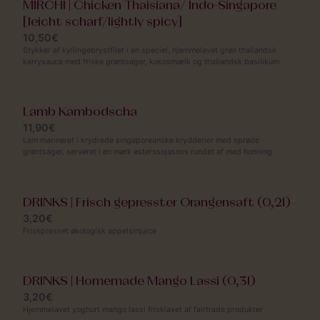
MIRCHI | Chicken Thaisiana/ Indo-Singapore
[leicht scharf/lightly spicy]
10,50€
Stykker af kyllingebrystfilet i en speciel, hjemmelavet grøn thailandsk
karrysauce med friske grøntsager, kokosmælk og thailandsk basilikum
Lamb Kambodscha
11,90€
Lam marineret i krydrede singaporeanske krydderier med sprøde
grøntsager, serveret i en mørk østerssojasovs rundet af med honning.
DRINKS | Frisch gepresster Orangensaft (0,2l)
3,20€
Friskpresset økologisk appelsinjuice
DRINKS | Homemade Mango Lassi (0,3l)
3,20€
Hjemmelavet yoghurt mango lassi frisklavet af fairtrade produkter