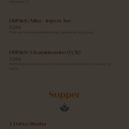
Allergener:
O
DRINKS | Minz - Ingwer Tee
3,20€
Frisk myntete med ingefærstrimler, appelsiner og honning
DRINKS | Vitaminbombe (0,3l)
3,20€
Forfriskende spritzer lavet af friskpressede limefrugter, sodavand og
mynte
Supper
1. Dal ka Shorba