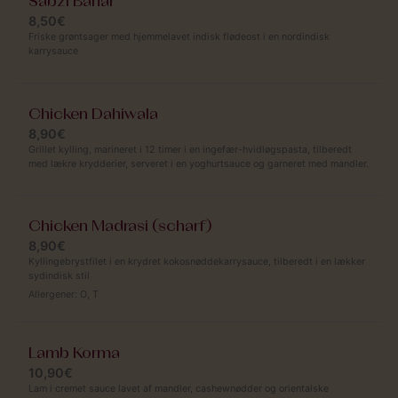
Sabzi Bahar
8,50€
Friske grøntsager med hjemmelavet indisk flødeost i en nordindisk
karrysauce
Chicken Dahiwala
8,90€
Grillet kylling, marineret i 12 timer i en ingefær-hvidløgspasta, tilberedt
med lækre krydderier, serveret i en yoghurtsauce og garneret med mandler.
Chicken Madrasi (scharf)
8,90€
Kyllingebrystfilet i en krydret kokosnøddekarrysauce, tilberedt i en lækker
sydindisk stil
Allergener:
O
,
T
Lamb Korma
10,90€
Lam i cremet sauce lavet af mandler, cashewnødder og orientalske