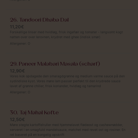
26. Tandoori Dhaba Dal
11,20€
Forskellige linser med hvidløg, frisk ingefær og tomater - langsomt kogt
natten over over lerovnen, krydret med ghee (indisk smør)
Allergener:
O
29. Paneer Malabari Masala (scharf)
12,90€
Vores kok opdagede den smaragdgrønne og medium varme sauce på den
sydindiske kyst. Vores møre lam passer perfekt til den krydrede sauce
lavet af grønne chilier, frisk koriander, hvidløg og tamarind
Allergener:
O
30. Taj Mahal Kofte
12,50€
Møre stegte kartoffelruller med hjemmelavet flødeost og cashewnødder,
serveret i en smagfuld mandelsauce, matchet med revet ost og rosiner. En
ret baseret på en kongelig opskrift