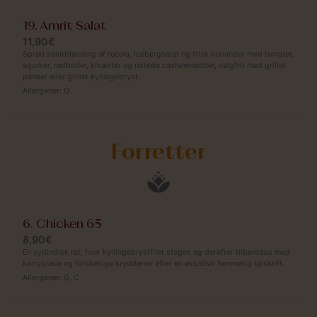
19. Amrit Salat
11,90€
Sprød salatblanding af rucola, icebergsalat og frisk koriander med tomater,
agurker, rødbeder, kikærter og ristede cashewnødder, valgfrit med grillet
paneer eller grillet kyllingebryst.
Allergener:
O
Forretter
6. Chicken 65
8,90€
En sydindisk ret, hvor kyllingebrystfilet steges og derefter tilberedes med
karryblade og forskellige krydderier efter en eksotisk hemmelig opskrift.
Allergener:
G
,
C