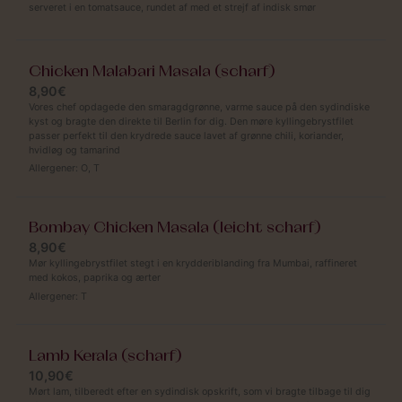
serveret i en tomatsauce, rundet af med et strejf af indisk smør
Chicken Malabari Masala (scharf)
8,90€
Vores chef opdagede den smaragdgrønne, varme sauce på den sydindiske
kyst og bragte den direkte til Berlin for dig. Den møre kyllingebrystfilet
passer perfekt til den krydrede sauce lavet af grønne chili, koriander,
hvidløg og tamarind
Allergener:
O
,
T
Bombay Chicken Masala (leicht scharf)
8,90€
Mør kyllingebrystfilet stegt i en krydderiblanding fra Mumbai, raffineret
med kokos, paprika og ærter
Allergener:
T
Lamb Kerala (scharf)
10,90€
Mørt lam, tilberedt efter en sydindisk opskrift, som vi bragte tilbage til dig