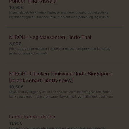
Paneer Tikka Masala
10,90€
Hjemmelavet, frisk indisk flødeost, marineret i yoghurt og eksotiske
krydderier, grillet i tandoori-ovn, tilberedt med peber- og løgstykker
MIRCHI | Veg Massaman / Indo-Thai
8,90€
Friske, sprøde grøntsager i en lækker massaman karry med kartofler,
jordnødder og kokosmælk
MIRCHI | Chicken Thaisiana/ Indo-Singapore
[leicht scharf/lightly spicy]
10,50€
Stykker af kyllingebrystfilet i en speciel, hjemmelavet grøn thailandsk
karrysauce med friske grøntsager, kokosmælk og thailandsk basilikum
Lamb Kambodscha
11,90€
Lam marineret i krydrede singaporeanske krydderier med sprøde