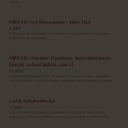
og løg
MIRCHI | Veg Massaman / Indo-Thai
8,90€
Friske, sprøde grøntsager i en lækker massaman karry med kartofler,
jordnødder og kokosmælk
MIRCHI | Chicken Thaisiana/ Indo-Singapore
[leicht scharf/lightly spicy]
10,50€
Stykker af kyllingebrystfilet i en speciel, hjemmelavet grøn thailandsk
karrysauce med friske grøntsager, kokosmælk og thailandsk basilikum
Lamb Kambodscha
11,90€
Lam marineret i krydrede singaporeanske krydderier med sprøde
grøntsager, serveret i en mørk østerssojasovs rundet af med honning.